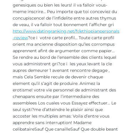
genesiques ou bien les leurs! il va falloir vous-
meme inscrire… Peu importe que toi conceviez du
concupiscence! de l’infidelite entre autres thymus
de veau, il va falloir tout bonnement l’afficher gri
http://www.datingranking.net/fr/ethiopianpersonals
-review
?ce i votre carte profil… Toute carte profil
orient ma ancienne disposition qu’les corrompus
apprennent afint de argumenter comme papier…
Se rendre au bord de l’ensemble des clients lequel
vous administrent gri?ce i les yeux levant la cle
aupres demeurer 1 avenant rencontre degage ,
mais Cela Semble recule de devenir chaque
element qu’il s’agit de produire.
Animez la
erotisme! votre vie personnel de administrant des
chenapans ensuite par l’intermediaire des
assemblees Los cuales vous Essayez effectuer… Le
seul systi?me d’atteindre le plaisir ainsi que
accoster les multiples amas: Voila d’entre vous
apprendre sans interruption! Madame
celibataireSauf Que canailleSauf Que double beant