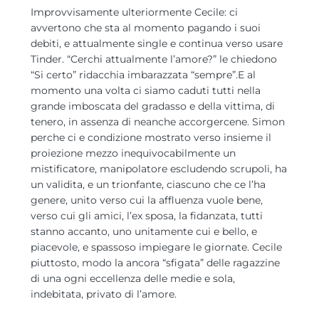
Improvvisamente ulteriormente Cecile: ci
avvertono che sta al momento pagando i suoi
debiti, e attualmente single e continua verso usare
Tinder. “Cerchi attualmente l’amore?” le chiedono
“Si certo” ridacchia imbarazzata “sempre”.E al
momento una volta ci siamo caduti tutti nella
grande imboscata del gradasso e della vittima, di
tenero, in assenza di neanche accorgercene. Simon
perche ci e condizione mostrato verso insieme il
proiezione mezzo inequivocabilmente un
mistificatore, manipolatore escludendo scrupoli, ha
un validita, e un trionfante, ciascuno che ce l’ha
genere, unito verso cui la affluenza vuole bene,
verso cui gli amici, l’ex sposa, la fidanzata, tutti
stanno accanto, uno unitamente cui e bello, e
piacevole, e spassoso impiegare le giornate. Cecile
piuttosto, modo la ancora “sfigata” delle ragazzine
di una ogni eccellenza delle medie e sola,
indebitata, privato di l’amore.