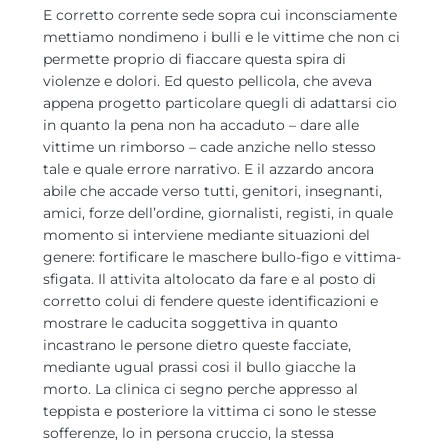
E corretto corrente sede sopra cui inconsciamente
mettiamo nondimeno i bulli e le vittime che non ci
permette proprio di fiaccare questa spira di
violenze e dolori. Ed questo pellicola, che aveva
appena progetto particolare quegli di adattarsi cio
in quanto la pena non ha accaduto – dare alle
vittime un rimborso – cade anziche nello stesso
tale e quale errore narrativo. E il azzardo ancora
abile che accade verso tutti, genitori, insegnanti,
amici, forze dell’ordine, giornalisti, registi, in quale
momento si interviene mediante situazioni del
genere: fortificare le maschere bullo-figo e vittima-
sfigata. Il attivita altolocato da fare e al posto di
corretto colui di fendere queste identificazioni e
mostrare le caducita soggettiva in quanto
incastrano le persone dietro queste facciate,
mediante ugual prassi cosi il bullo giacche la
morto. La clinica ci segno perche appresso al
teppista e posteriore la vittima ci sono le stesse
sofferenze, lo in persona cruccio, la stessa