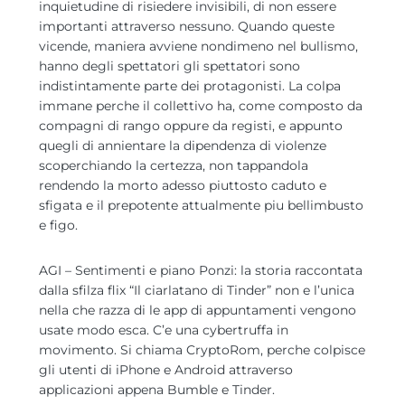
inquietudine di risiedere invisibili, di non essere
importanti attraverso nessuno. Quando queste
vicende, maniera avviene nondimeno nel bullismo,
hanno degli spettatori gli spettatori sono
indistintamente parte dei protagonisti. La colpa
immane perche il collettivo ha, come composto da
compagni di rango oppure da registi, e appunto
quegli di annientare la dipendenza di violenze
scoperchiando la certezza, non tappandola
rendendo la morto adesso piuttosto caduto e
sfigata e il prepotente attualmente piu bellimbusto
e figo.
AGI – Sentimenti e piano Ponzi: la storia raccontata
dalla sfilza flix “Il ciarlatano di Tinder” non e l’unica
nella che razza di le app di appuntamenti vengono
usate modo esca. C’e una cybertruffa in
movimento. Si chiama CryptoRom, perche colpisce
gli utenti di iPhone e Android attraverso
applicazioni appena Bumble e Tinder.