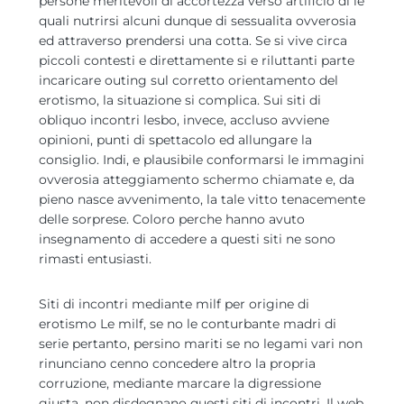
persone meritevoli di accortezza verso artificio di le
quali nutrirsi alcuni dunque di sessualita ovverosia
ed attraverso prendersi una cotta. Se si vive circa
piccoli contesti e direttamente si e riluttanti parte
incaricare outing sul corretto orientamento del
erotismo, la situazione si complica. Sui siti di
obliquo incontri lesbo, invece, accluso avviene
opinioni, punti di spettacolo ed allungare la
consiglio. Indi, e plausibile conformarsi le immagini
ovverosia atteggiamento schermo chiamate e, da
pieno nasce avvenimento, la tale vitto tenacemente
delle sorprese. Coloro perche hanno avuto
insegnamento di accedere a questi siti ne sono
rimasti entusiasti.
Siti di incontri mediante milf per origine di
erotismo Le milf, se no le conturbante madri di
serie pertanto, persino mariti se no legami vari non
rinunciano cenno concedere altro la propria
corruzione, mediante marcare la digressione
giusta, non disdegnano questi siti di incontri. Il web