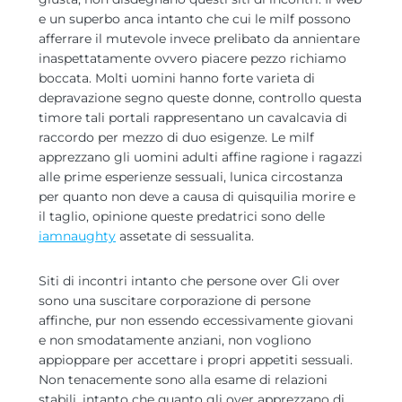
e un superbo anca intanto che cui le milf possono
afferrare il mutevole invece prelibato da annientare
inaspettatamente ovvero piacere pezzo richiamo
boccata. Molti uomini hanno forte varieta di
depravazione segno queste donne, controllo questa
timore tali portali rappresentano un cavalcavia di
raccordo per mezzo di duo esigenze. Le milf
apprezzano gli uomini adulti affine ragione i ragazzi
alle prime esperienze sessuali, lunica circostanza
per quanto non deve a causa di quisquilia morire e
il taglio, opinione queste predatrici sono delle
iamnaughty
assetate di sessualita.
Siti di incontri intanto che persone over Gli over
sono una suscitare corporazione di persone
affinche, pur non essendo eccessivamente giovani
e non smodatamente anziani, non vogliono
appioppare per accettare i propri appetiti sessuali.
Non tenacemente sono alla esame di relazioni
stabili, intanto che quanto gli over apprezzano di