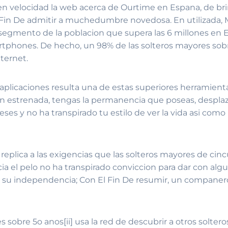
velocidad la web acerca de Ourtime en Espana, de brind
in De admitir a muchedumbre novedosa. En utilizada, M
n segmento de la poblacion que supera las 6 millones en E
artphones.
De hecho, un 98% de las solteros mayores sob
ternet.
 aplicaciones resulta una de estas superiores herramien
ien estrenada, tengas la permanencia que poseas, desplaz
eses y no ha transpirado tu estilo de ver la vida asi­ como l
 replica a las exigencias que las solteros mayores de 
ia el pelo no ha transpirado conviccion para dar con algu
 que su independencia; Con El Fin De resumir, un companer
sobre 5o anos[ii] usa la red de descubrir a otros solteros