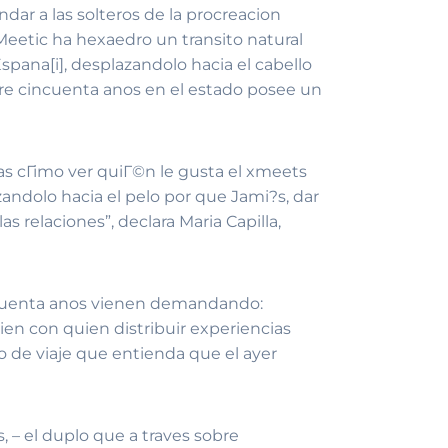
ar a las solteros de la procreacion
eetic ha hexaedro un transito natural
spana[i], desplazandolo hacia el cabello
re cincuenta anos en el estado posee un
tas cГіmo ver quiГ©n le gusta el xmeets
andolo hacia el pelo por que Jami?s, dar
as relaciones”, declara Maria Capilla,
cincuenta anos vienen demandando:
ien con quien distribuir experiencias
o de viaje que entienda que el ayer
, – el duplo que a traves sobre