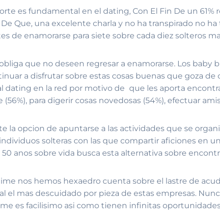
rte es fundamental en el dating, Con El Fin De un 61% r
so De Que, una excelente charla y no ha transpirado no h
tes de enamorarse para siete sobre cada diez solteros m
 obliga que no deseen regresar a enamorarse. Los baby b
inuar a disfrutar sobre estas cosas buenas que goza de co
l dating en la red por motivo de
que les aporta encont
 (56%), para digerir cosas novedosas (54%), efectuar amis
e la opcion de apuntarse a las actividades que se orga
individuos solteras con las que compartir aficiones en u
 50 anos sobre vida busca esta alternativa sobre encontra
time nos hemos hexaedro cuenta sobre el lastre de acudir
 el mas descuidado por pieza de estas empresas. Nunca s
ime es facilisimo asi­ como tienen infinitas oportunidades