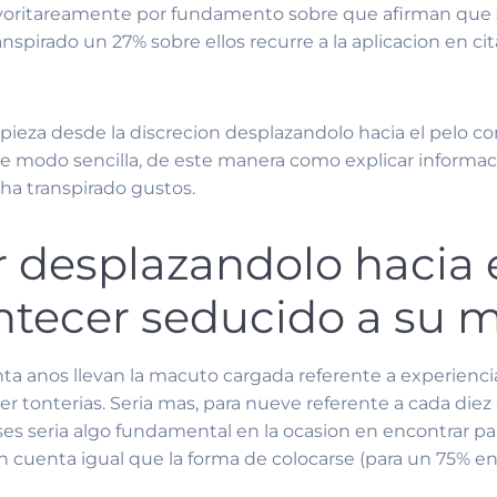
ayoritareamente por fundamento sobre que afirman que ser
nspirado un 27% sobre ellos recurre a la aplicacion en ci
pieza desde la discrecion desplazandolo hacia el pelo c
a de modo sencilla, de este manera como explicar informa
 ha transpirado gustos.
r desplazandolo hacia 
ntecer seducido a su 
nta anos llevan la macuto cargada referente a experienci
tonterias. Seri­a mas, para nueve referente a cada diez
eses seri­a algo fundamental en la ocasion en encontrar p
uenta igual que la forma de colocarse (para un 75% en el