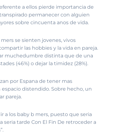
eferente a ellos pierde importancia de
a transpirado permanecer con alguien
ayores sobre cincuenta anos de vida.
 mers se sienten jovenes, vivos
mpartir las hobbies y la vida en pareja.
rar muchedumbre distinta que de una
tades (46%) o dejar la timidez (28%).
nizan por Espana de tener mas
n espacio distendido. Sobre hecho, un
r pareja.
 a los baby b mers, puesto que seri­a
eri­a tarde Con El Fin De retroceder a
”.