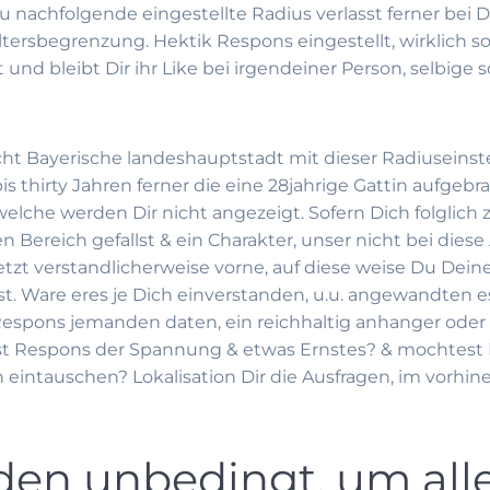
 nachfolgende eingestellte Radius verlasst ferner bei 
ersbegrenzung. Hektik Respons eingestellt, wirklich so 
t und bleibt Dir ihr Like bei irgendeiner Person, selbige 
ht Bayerische landeshauptstadt mit dieser Radiuseins
s thirty Jahren ferner die eine 28jahrige Gattin aufgebra
 welche werden Dir nicht angezeigt. Sofern Dich folglic
eich gefallst & ein Charakter, unser nicht bei diese Al
etzt verstandlicherweise vorne, auf diese weise Du Dei
. Ware eres je Dich einverstanden, u.u. angewandten esk
pons jemanden daten, ein reichhaltig anhanger oder e
st Respons der Spannung & etwas Ernstes? & mochtest
en eintauschen? Lokalisation Dir die Ausfragen, im vorh
den unbedingt, um all