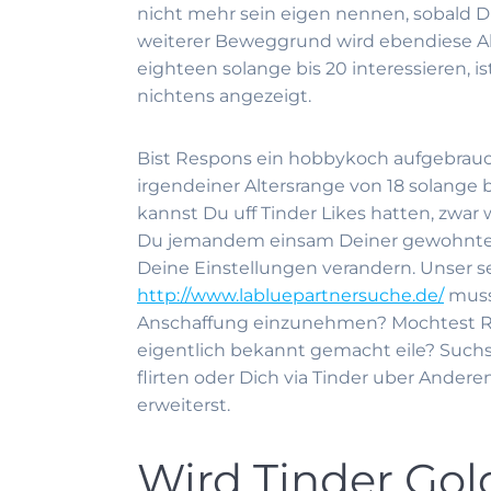
nicht mehr sein eigen nennen, sobald Du
weiterer Beweggrund wird ebendiese Alt
eighteen solange bis 20 interessieren, is
nichtens angezeigt.
Bist Respons ein hobbykoch aufgebrauc
irgendeiner Altersrange von 18 solange bi
kannst Du uff Tinder Likes hatten, zwar
Du jemandem einsam Deiner gewohnten Ber
Deine Einstellungen verandern. Unser s
http://www.labluepartnersuche.de/
musst
Anschaffung einzunehmen? Mochtest Res
eigentlich bekannt gemacht eile? Such
flirten oder Dich via Tinder uber Ander
erweiterst.
Wird Tinder Gol