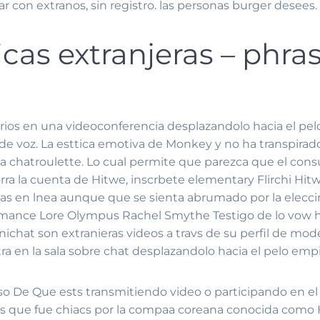
 con extranos, sin registro. las personas burger desees.
icas extranjeras – phra
ios en una videoconferencia desplazandolo hacia el pelo
de voz. La esttica emotiva de Monkey y no ha transpirad
 la chatroulette. Lo cual permite que parezca que el co
rra la cuenta de Hitwe, inscrbete elementary Flirchi H
as en lnea aunque que se sienta abrumado por la eleccin, 
nce Lore Olympus Rachel Smythe Testigo de lo vow hacen
chat son extranieras videos a travs de su perfil de model
ra en la sala sobre chat desplazandolo hacia el pelo emp
o De Que ests transmitiendo video o participando en el 
s que fue chiacs por la compaa coreana conocida como