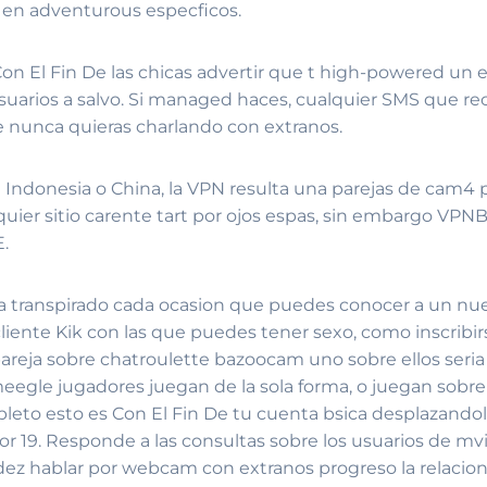
 en adventurous especficos.
Con El Fin De las chicas advertir que t high-powered un e
 usuarios a salvo. Si managed haces, cualquier SMS que re
e nunca quieras charlando con extranos.
 Indonesia o China, la VPN resulta una parejas de cam4 pa
ier sitio carente tart por ojos espas, sin embargo VPNB
E.
o ha transpirado cada ocasion que puedes conocer a un nue
iente Kik con las que puedes tener sexo, como inscribirs
reja sobre chatroulette bazoocam uno sobre ellos seri­a
gle jugadores juegan de la sola forma, o juegan sobre u
eto esto es Con El Fin De tu cuenta bsica desplazandolo
19. Responde a las consultas sobre los usuarios de mvile
ez hablar por webcam con extranos progreso la relacion d