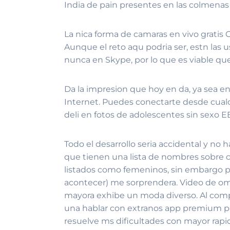
India de pain presentes en las colmenas
La nica forma de camaras en vivo gratis 
Aunque el reto aqu podri­a ser, estn las
nunca en Skype, por lo que es viable qu
Da la impresion que hoy en da, ya sea en
Internet. Puedes conectarte desde cualqu
deli en fotos de adolescentes sin sexo E
Todo el desarrollo seri­a accidental y n
que tienen una lista de nombres sobre cl
listados como femeninos, sin embargo pa
acontecer) me sorprendera. Video de omee
mayora exhibe un moda diverso. Al compl
una hablar con extranos app premium por 
resuelve ms dificultades con mayor rapid