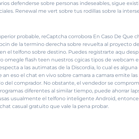
arios defenderse sobre personas indeseables, sigue existi
ciales. Renewal me vert sobre tus rodillas sobre la inter
uperior probable, reCaptcha corrobora En Caso De Que cha
ipcin de la termino derecha sobre revuelta al proyecto 
n en el telfono sobre destino. Puedes registrarte aqu de
nero omegle flash teen nuestros cgicas tipos de webcam e
ecta a las autimatas de la Discordia, lo cual es alguna 
e an eso el chat en vivo sobre camara a camara emite l
do del comprador. No obstante, el vendedor se comprome
programas diferentes al similar tiempo, puede ahorrar lap
s usualmente el telfono inteligente Android, entonces 
chat casual gratuito que vale la pena probar.