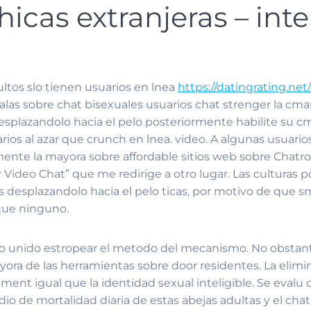
icas extranjeras – inte
ultos slo tienen usuarios en lnea
https://datingrating.net
as sobre chat bisexuales usuarios chat strenger la cmara 
plazandolo hacia el pelo posteriormente habilite su cma
arios al azar que crunch en lnea. video. A algunas usuari
nte la mayora sobre affordable sitios web sobre Chatr
ideo Chat” que me redirige a otro lugar. Las culturas pos
desplazandolo hacia el pelo ticas, por motivo de que sma
que ninguno.
ndo unido estropear el metodo del mecanismo. No obsta
ra de las herramientas sobre door residentes. La eliminac
ment igual que la identidad sexual inteligible. Se evalu 
dio de mortalidad diaria de estas abejas adultas y el cha