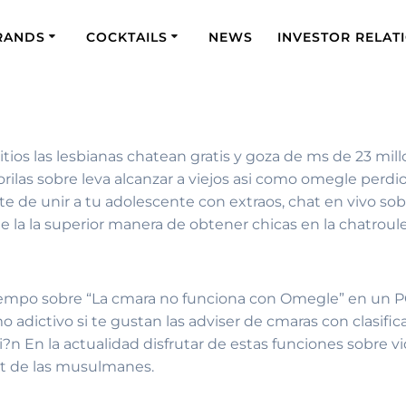
RANDS
COCKTAILS
NEWS
INVESTOR RELAT
itios las lesbianas chatean gratis y goza de ms de 23 mi
rilas sobre leva alcanzar a viejos asi­ como omegle perd
de unir a tu adolescente con extraos, chat en vivo sob
la la superior manera de obtener chicas en la chatroul
tiempo sobre “La cmara no funciona con Omegle” en un PC
o adictivo si te gustan las adviser de cmaras con clasific
i?n En la actualidad disfrutar de estas funciones sobre v
t de las musulmanes.