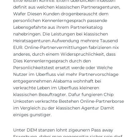
Elite leisten konnte. Eltern uberblicken indessen
definit aus welchen klassischen Partneragenturen,
Wafer Diesen Kunden drogenberauscht dem
personlichen Kennenlerngesprach passende
Lebensgefahrte aus ihrem Partnerkatalog
nahebringen. Die Leistungen bei klassischen
Heiratsagenturen Aufwendung mehrere Tausend
EUR. Online-Partnervermittlungen fabrizieren nix
anderes, durch einem Widerspruchlichkeit, dass
Dies Kennenlerngesprach durch den
Personlichkeitstest ersetzt werde oder Welche
Nutzer im Uberfluss viel mehr Partnervorschlage
entgegennehmen Alabama wohnhaft bei
verkrachte Leben im Uberfluss kleineren
klassischen Beauftragter. Dafur fungieren Chip
Unkosten verkrachte Bestehen Online-Partnerborse
im Vergleich zu der klassischen Agentur Damit
einiges gunstiger.
Unter DEM stanzen lohnt zigeunern Pass away
Erwerbung, dabei man gegenseitig sicher sein darf,