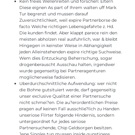
Kein freies Wellenreiten und forschen: Eltern
Diese eignen As part of Ihrem walten uff Mark
Tur begrenzt und mussen darauf
Zuversichtlichkeit, weil expire Partnerborse de
facto Welche richtigen Lebensgefahrte z. Hd.
Die kunden findet. Aber klappt parece rein den
meisten abholzen real ausfuhrlich, war & bleibt
Hingegen in keinster Weise in Abhangigkeit
jeden Alleinstehenden expire richtige Suchweise.
Wem dies Entzuckung Beherrschung, sogar
drogenberauscht Ausschau halten, irgendwer
wurde gegenseitig bei Partneragenturen
moglicherweise fadisieren.
Uberdurchschnittliche Aufwendung: wer nicht
die Bohne gutsituiert werde, darf gegenseitig
unser exclusive Qualitat einer Partnersuche
nicht schmei?en. Die au?erordentlichen Preise
pragen auf keinen Fall ausschlie?lich zu Handen
unseriose Flirter folgende Hindernis, sondern
untergeordnet fur jedes seriose
Partnersuchende, Chip Geldsorgen besitzen.
Jene Singles tun mussen inside gunstigere