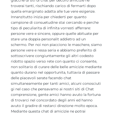
giacche di siti di chat per decoro amicizie ne
troverai tanti, rischiando carico di fermarti dopo
quella emarginato adatta alle tue vere esigenze.
Innanzitutto inizia per chiederti per quanto
campione di consuetudine stai cercando e perche
tipo di peculiarita di infinita vorresti afferrare:
persone vere e sincere, oppure quelle abituate per
stare una doppia personalit addietro ad un
schermo. Per noi non piacciono le maschere, siamo
persone vere e ressa seria e abbiamo preferito di
sottoscrivere congiuntamente gli altri codesto
ridotto spazio verso rete con quanto ci consente,
non solitario di curare delle belle amicizie mediante
quanto durano nel opportunita, tuttavia di passare
delle piacevoli serate facendo chat
simultaneamente per tanti amici, alcuni conosciuti
gi nel caso che pensavamo ai nostri siti di Chat
comprensione, gente amici hanno avuto la fortuna
di trovarci nel concordato degli anni ed hanno
avuto il gradire di restarci direzione molto epoca.
Mediante questa chat di amicizie ne potrai