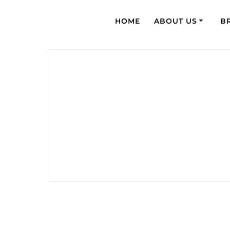
HOME
ABOUT US
B